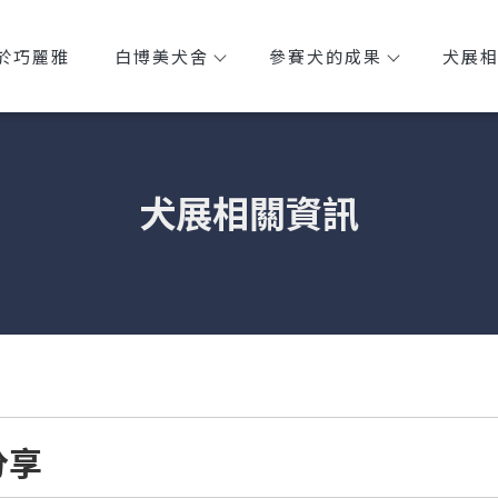
於巧麗雅
白博美犬舍
參賽犬的成果
犬展
犬展相關資訊
分享