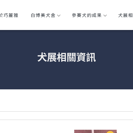
於巧麗雅
白博美犬舍
參賽犬的成果
犬展
犬展相關資訊