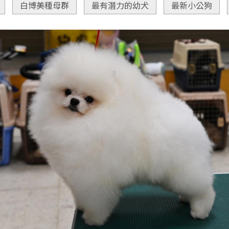
白博美種母群
最有潛力的幼犬
最新小公狗