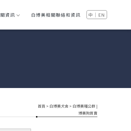
│
相關資訊
白博美相關聯絡和資訊
中
EN
首頁
>
白博美犬舍
> 白博美種公群 |
博美狗買賣