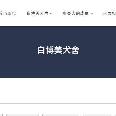
於巧麗雅
白博美犬舍
參賽犬的成果
犬展
白博美犬舍